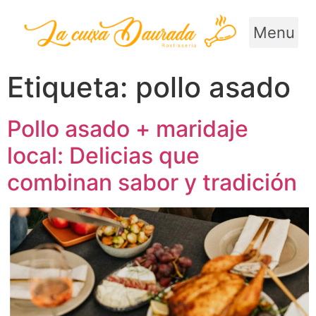
Menu
Etiqueta:
pollo asado
Pollo asado + maridaje
local: Delicias que
combinan sabor y tradición